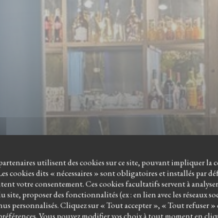
 partenaires utilisent des cookies sur ce site, pouvant impliquer la 
es cookies dits « nécessaires » sont obligatoires et installés par d
itent votre consentement. Ces cookies facultatifs servent à analyse
 site, proposer des fonctionnalités (ex : en lien avec les réseaux so
us personnalisés. Cliquez sur « Tout accepter », « Tout refuser »
RESTAURANT BAR - PUB
•
AUBERVILLIERS
préférences. Vous pouvez modifier vos choix à tout moment en cliq