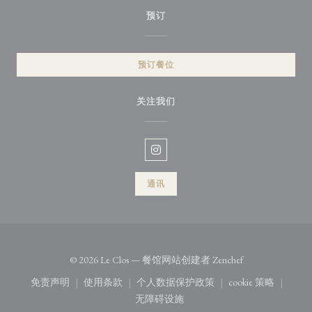
预订
预订餐位
关注我们
Instagram ((在新窗口中打开))
通讯
((在新窗口中打开
© 2026 Le Clos — 餐馆网站创建者
Zenchef
免责声明
使用条款
个人数据保护政策
cookie 策略
((在新窗口中打开))
((在新窗口中打开))
((在新窗口中打开))
((在新窗口中
无障碍设施
((在新窗口中打开))