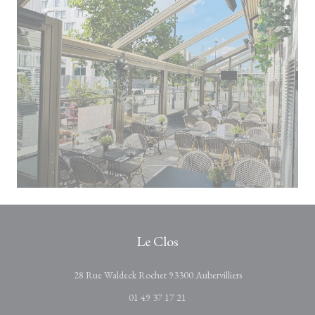
Le Clos
((在新窗口中打开
28 Rue Waldeck Rochet 93300 Aubervilliers
01 49 37 17 21