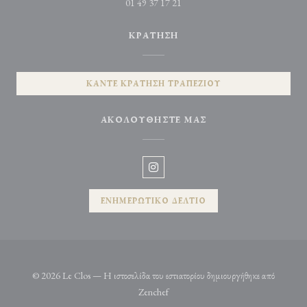
01 49 37 17 21
ΚΡΆΤΗΣΗ
ΚΆΝΤΕ ΚΡΆΤΗΣΗ ΤΡΑΠΕΖΙΟΎ
ΑΚΟΛΟΥΘΉΣΤΕ ΜΑΣ
Instagram ((ανοίγει σε νέο παράθυρο)
ΕΝΗΜΕΡΩΤΙΚΌ ΔΕΛΤΊΟ
© 2026 Le Clos — Η ιστοσελίδα του εστιατορίου δημιουργήθηκε από
((ανοίγει σε νέο παράθυρο))
Zenchef