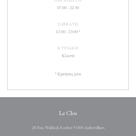
ΠΑΡΑΣΚΕΥΉ
07:00 - 22:30
ΣΆΒΒΑΤΟ
12:00 - 23:00 *
ΚΥΡΙΑΚΉ
Κλειστό
* Κρατήσεις μόνο
Le Clos
((ανοίγει σε νέο παρ
28 Rue Waldeck Rochet 93300 Aubervilliers