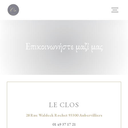
Πίνακας διαχείρισης "Μπισκότων" (Cookies)
Επικοινωνήστε μαζί μας
LE CLOS
((ανοίγει σε νέο
28 Rue Waldeck Rochet 93300 Aubervilliers
01 49 37 17 21