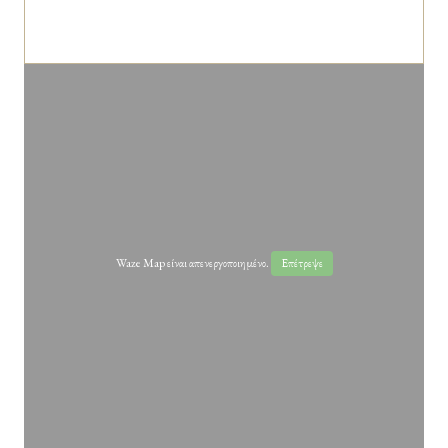
Waze Map είναι απενεργοποιημένο.
Επέτρεψε