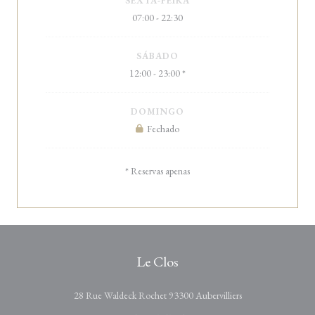
SEXTA-FEIRA
07:00 - 22:30
SÁBADO
12:00 - 23:00 *
DOMINGO
Fechado
* Reservas apenas
Le Clos
((abre numa nova j
28 Rue Waldeck Rochet 93300 Aubervilliers