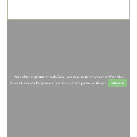
Para exibir o mapa interativo do Waze, você deve aceitar os cookies do Waze Map
(Google). Esses cookies podem coletar dados de navegação e localização.
Autorizar