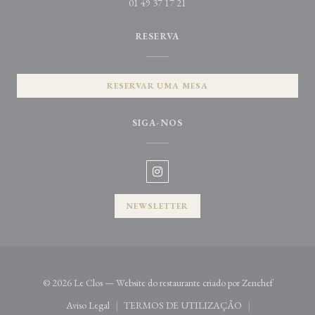
01 49 37 17 21
RESERVA
RESERVAR UMA MESA
SIGA-NOS
Instagram ((abre numa nova janela)
NEWSLETTER
((abre num
© 2026 Le Clos — Website do restaurante criado por
Zenchef
Aviso Legal
TERMOS DE UTILIZAÇÃO
((abre numa nova janela))
((abre numa nova janela))