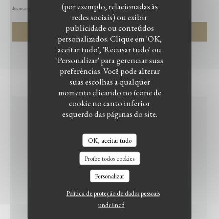
(por exemplo, relacionadas às
dos seus dados, consulte a nossa
política de privacidade
.
redes sociais) ou exibir
publicidade ou conteúdos
personalizados. Clique em 'OK,
aceitar tudo', 'Recusar tudo' ou
'Personalizar' para gerenciar suas
preferências. Você pode alterar
suas escolhas a qualquer
momento clicando no ícone de
cookie no canto inferior
esquerdo das páginas do site.
INFORMAÇÕES GERAIS
OK, aceitar tudo
CULINÁRIA
Proíbe todos cookies
Caseiro, produtos frescos
Personalizar
SERVIÇOS
Política de proteção de dados pessoais
Ar condicionado, Privatização, Acesso para pessoas com
undefined
mobilidade reduzida