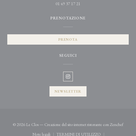
01 49 37 17 21
PRENOTAZIONE
PRENOTA
SEGUICI
Instagram ((apre una nuova finestra
NEWSLETTER
((apre u
© 2026 Le Clos — Creazione del sito internet ristorante con
Zenchef
Note legali
TERMINI DI UTILIZZO