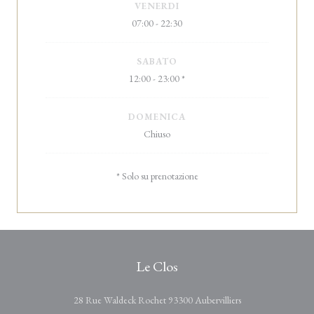
VENERDI
07:00 - 22:30
SABATO
12:00 - 23:00 *
DOMENICA
Chiuso
* Solo su prenotazione
Le Clos
((apre una nuova fin
28 Rue Waldeck Rochet 93300 Aubervilliers