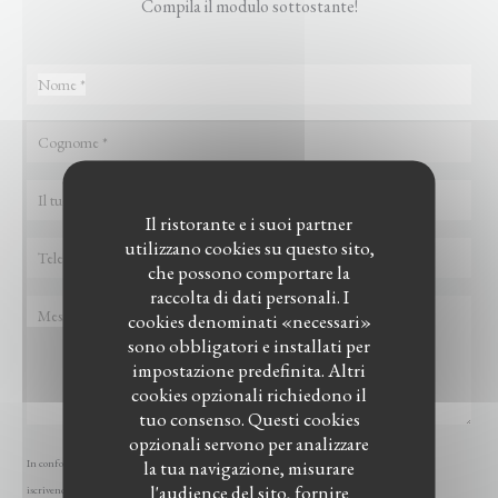
Compila il modulo sottostante!
Il ristorante e i suoi partner
utilizzano cookies su questo sito,
che possono comportare la
raccolta di dati personali. I
cookies denominati «necessari»
sono obbligatori e installati per
impostazione predefinita. Altri
cookies opzionali richiedono il
tuo consenso. Questi cookies
opzionali servono per analizzare
la tua navigazione, misurare
In conformità al Codice del Consumo, hai il diritto di opporti alle chiamate commerciali
l'audience del sito, fornire
iscrivendoti al Registro Pubblico delle Opposizioni:
registrodelleopposizioni.it
. Per maggiori