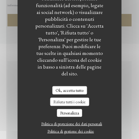
funzionalità (ad esempio, legate
informazioni sul trattamento dei tuoi dati, consulta la nostra
informativa sulla privacy
.
ai social network) o visualizzare
pubblicità o contenuti
personalizzati. Clicca su 'Accetta
tutto', 'Rifiuta tutto' o
'Personalizza' per gestire le tue
preferenze. Puoi modificare le
tue scelte in qualsiasi momento
cliccando sull'icona del cookie
in basso a sinistra delle pagine
del sito.
INFORMAZIONI
PRATICHE
Ok, accetta tutto
Rifiuta tutti i cookie
CUCINA
Personalizza
Cucina tradizionale, Fatto in casa, Fresco
Politica di protezione dei dati personali
SERVIZI
Politica di gestione dei cookie
Aria condizionata, Privatizzazione, Accesso disabili